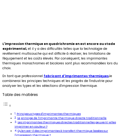
L'impression thermique en quadrichromie en est encore au stade
expérimental,
et il y a des difficultés telles que la technologie de
revêtement multicouche qui est difficile à réaliser, les limitations de
l'équipement et les coûts élevés. Par conséquent, les imprimantes
thermiques monochromes et bicolores sont plus recommandées lors du
choix.
En tant que professionnel
fabricant d'imprimantes thermiques
Je
combinerai les principes techniques et les progrès de l'industrie pour
analyser les types et les sélections d'impression thermique.
Table des matières
Principaux types d'imprimantes thermiques
Le principe de l'imprimante thermique directe traditionnelle
Les imprimantes thermiques directes traditionnelles peuvent-elles
imprimer en couleur ?
Qu'en est-il des imprimantes à transfert thermique basées sur
l'impression thermique ?