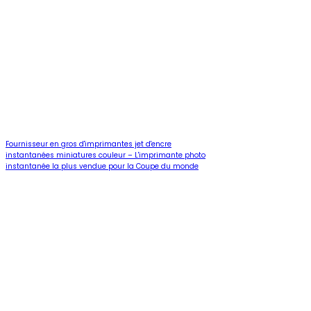
Fournisseur en gros d'imprimantes jet d'encre
instantanées miniatures couleur – L'imprimante photo
instantanée la plus vendue pour la Coupe du monde