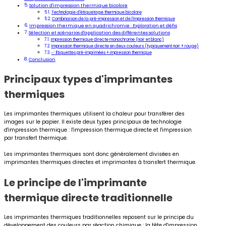
Solution d'impression thermique bicolore
Technologie d'étiquetage thermique bicolore
Combinaison de la pré-impression et de l'impression thermique
Impression thermique en quadrichromie : Exploration et défis
Sélection et scénarios d'application des différentes solutions
Impression thermique directe monochrome (noir et blanc)
Impression thermique directe en deux couleurs (typiquement noir + rouge)
✅ Étiquettes pré-imprimées + impression thermique
Conclusion
Principaux types d'imprimantes
thermiques
Les imprimantes thermiques utilisent la chaleur pour transférer des
images sur le papier. Il existe deux types principaux de technologie
d'impression thermique : l'impression thermique directe et l'impression
par transfert thermique.
Les imprimantes thermiques sont donc généralement divisées en
imprimantes thermiques directes et imprimantes à transfert thermique.
Le principe de l'imprimante
thermique directe traditionnelle
Les imprimantes thermiques traditionnelles reposent sur le principe du
développement des couleurs par réaction chimique : la tête d'impression