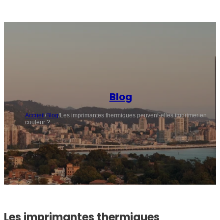
Blog
Accueil
/
Blog
/
Les imprimantes thermiques peuvent-elles imprimer en
couleur ?
Les imprimantes thermiques