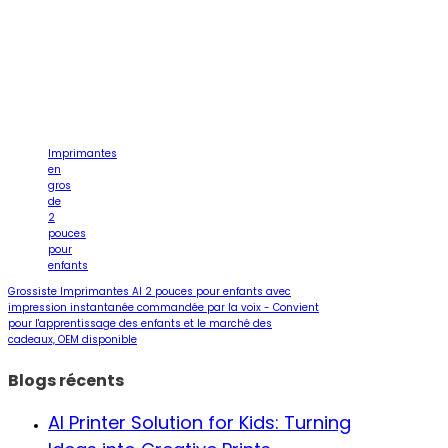
Imprimantes
en
gros
de
2
pouces
pour
enfants
Grossiste Imprimantes AI 2 pouces pour enfants avec
impression instantanée commandée par la voix - Convient
pour l'apprentissage des enfants et le marché des
cadeaux, OEM disponible
Blogs récents
AI Printer Solution for Kids: Turning