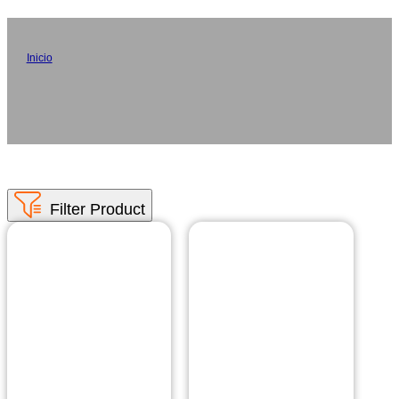
Impresoras para el hogar y la oficina
Inicio
/
Impresoras para el hogar y la oficina
Nuestras opciones de impresoras al por mayor para la oficina
en casa incluyen modelos portátiles, para documentos A4 y
para tatuajes, con una configuración rápida y funciones
fáciles de usar para agilizar el flujo de trabajo y aumentar la
productividad.