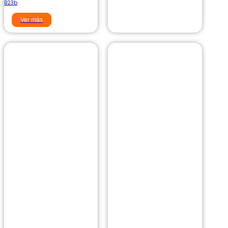
B23b
Ver más