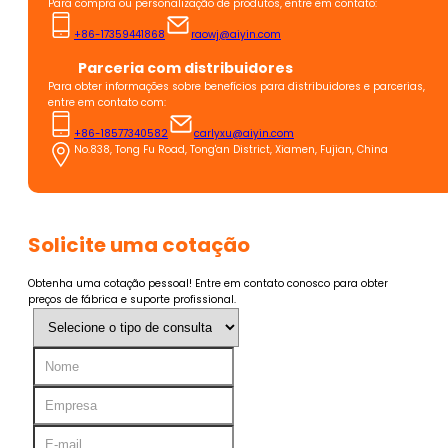
Para compra ou personalização de produtos, entre em contato:
+86-17359441868
raowj@aiyin.com
Parceria com distribuidores
Para obter informações sobre benefícios para distribuidores e parcerias,
entre em contato com:
+86-18577340582
carlyxu@aiyin.com
No.838, Tong Fu Road, Tong'an District, Xiamen, Fujian, China
Solicite uma cotação
Obtenha uma cotação pessoal! Entre em contato conosco para obter
preços de fábrica e suporte profissional.