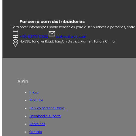
Parceria com distribuidores
Para obter informações sobre benefícios para distribuidores e parcerias, entr
+86-18577340582
carlyxu@aiyin.com
No.838, Tong Fu Road, Tong'an District, Xiamen, Fujian, China
AiYin
Início
Produtos
Serviço personalizado
Download e suporte
Sobre nós
Contato