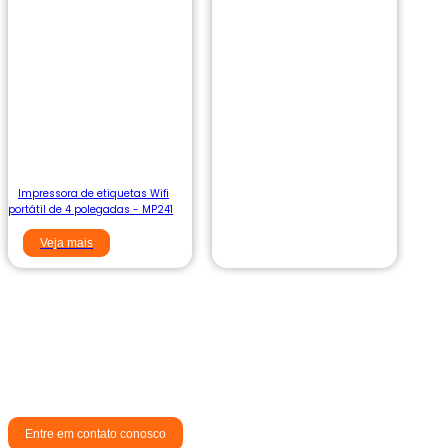
Impressora de etiquetas Wifi
portátil de 4 polegadas - MP241
Veja mais
Escolha a Aiyin para fornecer a você soluções
profissionais e eficientes de gerenciamento
de etiquetas.
Entre em contato conosco