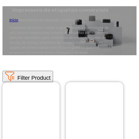
Impressora de etiquetas comerciais
Início
/
Impressora de etiquetas comerciais
Projetadas tendo em mente a portabilidade e a facilidade de
uso, nossas impressoras móveis de etiquetas comerciais no
atacado são ideais para motoristas de entrega, equipes de
serviço de campo, empresas de varejo e muito mais, com
opções de conectividade sem fio para garantir que sua
empresa funcione de forma tranquila e eficiente.