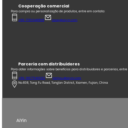
Cooperação comercial
Para compra ou personalização de produtos, entre em contato:
+86-17359441868
raowj@aiyin.com
Parceria com distribuidores
Para obter informações sobre benefícios para distribuidores e parcerias, entr
+86-18577340582
carlyxu@aiyin.com
No.838, Tong Fu Road, Tong'an District, Xiamen, Fujian, China
AiYin