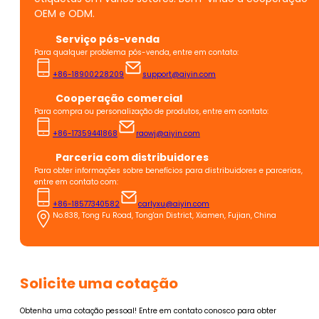
OEM e ODM.
Serviço pós-venda
Para qualquer problema pós-venda, entre em contato:
+86-18900228209
support@aiyin.com
Cooperação comercial
Para compra ou personalização de produtos, entre em contato:
+86-17359441868
raowj@aiyin.com
Parceria com distribuidores
Para obter informações sobre benefícios para distribuidores e parcerias,
entre em contato com:
+86-18577340582
carlyxu@aiyin.com
No.838, Tong Fu Road, Tong'an District, Xiamen, Fujian, China
Solicite uma cotação
Obtenha uma cotação pessoal! Entre em contato conosco para obter