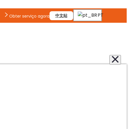
PT
中文站
Obter serviço agora