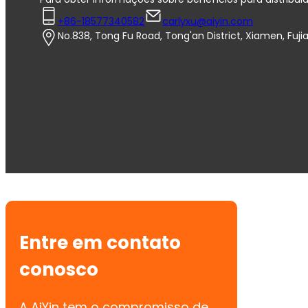
+86-18577340582
carlyxu@aiyin.com
No.838, Tong Fu Road, Tong'an District, Xiamen, Fuji
Entre em contato
conosco
A AiYin tem o compromisso de