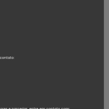
contato:
dores e parcerias, entre em contato com: