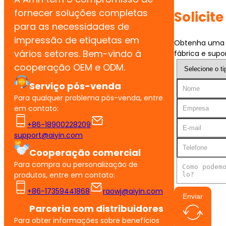
fornecer soluções completas
Solicit
para as necessidades de
impressão de etiquetas em
Obtenha uma c
vários setores. Bem-vindo à
fábrica e supor
cooperação OEM e ODM.
Serviço pós-venda
Para qualquer problema pós-venda, entre
em contato:
+86-18900228209
support@aiyin.com
Cooperação comercial
Para compra ou personalização de
produtos, entre em contato:
+86-17359441868
raowj@aiyin.com
Enviar
Parceria com distribuidores
Para obter informações sobre benefícios