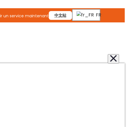
FR
中文站
r un service maintenant