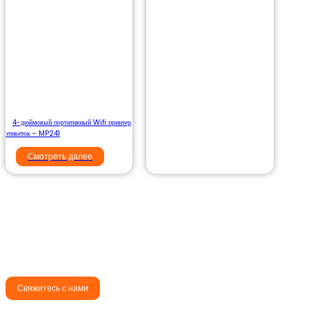
4-дюймовый портативный Wifi принтер
этикеток - MP241
Смотреть далее
Выбирайте Aiyin, чтобы предоставить вам
профессиональные и эффективные решения по
управлению этикетками.
Свяжитесь с нами