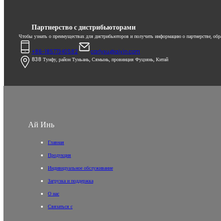
Партнерство с дистрибьюторами
Чтобы узнать о преимуществах для дистрибьюторов и получить информацию о партнерстве, обр
+86-18577340582
carlyxu@aiyin.com
838 Тунфу, район Туньань, Сямынь, провинция Фуцзянь, Китай
Ай Инь
Главная
Продукция
Индивидуальное обслуживание
Загрузка и поддержка
О нас
Связаться с