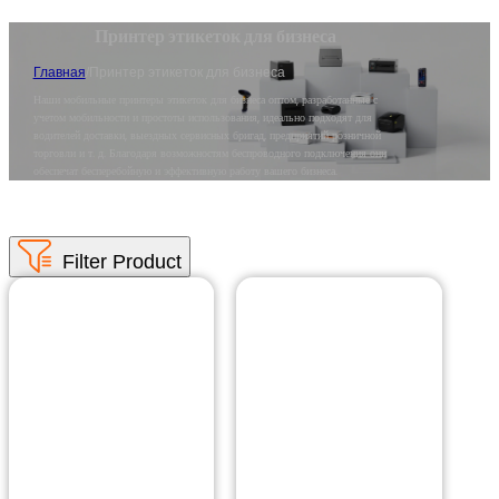
Принтер этикеток для бизнеса
Главная
/
Принтер этикеток для бизнеса
Наши мобильные принтеры этикеток для бизнеса оптом, разработанные с
учетом мобильности и простоты использования, идеально подходят для
водителей доставки, выездных сервисных бригад, предприятий розничной
торговли и т. д. Благодаря возможностям беспроводного подключения они
обеспечат бесперебойную и эффективную работу вашего бизнеса.