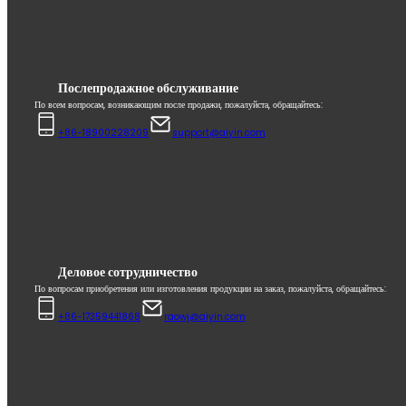
Послепродажное обслуживание
По всем вопросам, возникающим после продажи, пожалуйста, обращайтесь:
+86-18900228209
support@aiyin.com
Деловое сотрудничество
По вопросам приобретения или изготовления продукции на заказ, пожалуйста, обращайтесь:
+86-17359441868
raowj@aiyin.com