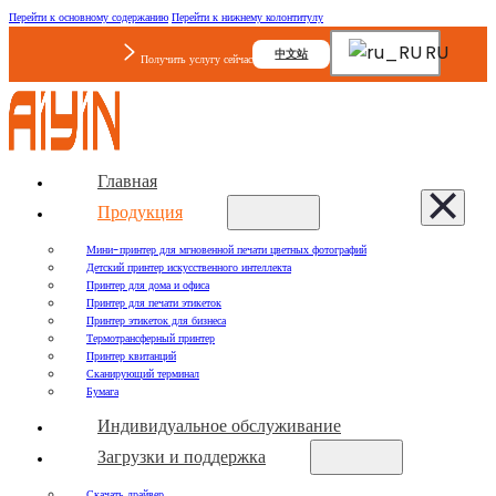
Перейти к основному содержанию
Перейти к нижнему колонтитулу
RU
中文站
Получить услугу сейчас
Главная
Продукция
Мини-принтер для мгновенной печати цветных фотографий
Детский принтер искусственного интеллекта
Принтер для дома и офиса
Принтер для печати этикеток
Принтер этикеток для бизнеса
Термотрансферный принтер
Принтер квитанций
Сканирующий терминал
Бумага
Индивидуальное обслуживание
Загрузки и поддержка
Скачать драйвер