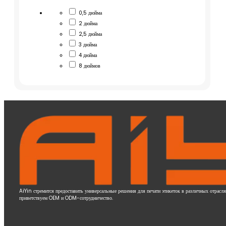
0,5 дюйма
2 дюйма
2,5 дюйма
3 дюйма
4 дюйма
8 дюймов
AiYin стремится предоставить универсальные решения для печати этикеток в различных отрас
приветствуем OEM и ODM-сотрудничество.