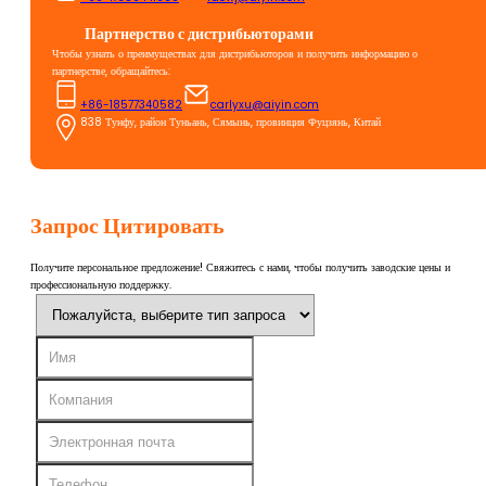
Партнерство с дистрибьюторами
Чтобы узнать о преимуществах для дистрибьюторов и получить информацию о
партнерстве, обращайтесь:
+86-18577340582
carlyxu@aiyin.com
838 Тунфу, район Туньань, Сямынь, провинция Фуцзянь, Китай
Запрос Цитировать
Получите персональное предложение! Свяжитесь с нами, чтобы получить заводские цены и
профессиональную поддержку.