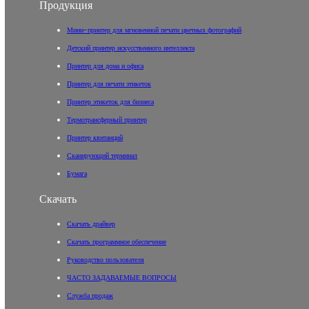
Продукция
Мини-принтер для мгновенной печати цветных фотографий
Детский принтер искусственного интеллекта
Принтер для дома и офиса
Принтер для печати этикеток
Принтер этикеток для бизнеса
Термотрансферный принтер
Принтер квитанций
Сканирующий терминал
Бумага
Скачать
Скачать драйвер
Скачать программное обеспечение
Руководство пользователя
ЧАСТО ЗАДАВАЕМЫЕ ВОПРОСЫ
Служба продаж