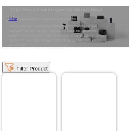
Impressora de etiquetas de remessa
Início
/
Impressora de etiquetas de remessa
Nossa linha de impressoras térmicas de etiquetas no
atacado é perfeita para empresas de todos os tamanhos,
desde varejo e logística até manufatura e comércio eletrônico,
melhorando a produtividade geral de suas operações
comerciais.