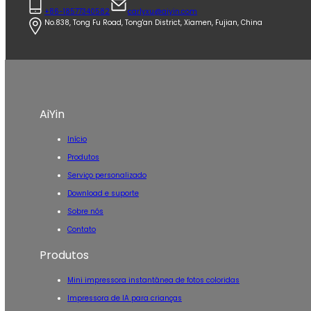
+86-18577340582
carlyxu@aiyin.com
No.838, Tong Fu Road, Tong'an District, Xiamen, Fujian, China
AiYin
Início
Produtos
Serviço personalizado
Download e suporte
Sobre nós
Contato
Produtos
Mini impressora instantânea de fotos coloridas
Impressora de IA para crianças