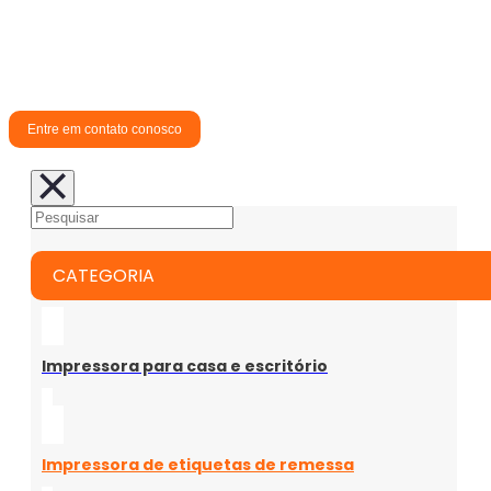
Escolha a Aiyin para fornecer a você soluções
profissionais e eficientes de gerenciamento
de etiquetas.
Entre em contato conosco
CATEGORIA
Impressora para casa e escritório
Impressora de etiquetas de remessa