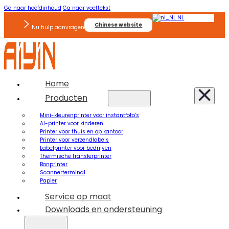
Ga naar hoofdinhoud
Ga naar voettekst
NL
Chinese website
Nu hulp aanvragen
Home
Producten
Mini-kleurenprinter voor instantfoto’s
AI-printer voor kinderen
Printer voor thuis en op kantoor
Printer voor verzendlabels
Labelprinter voor bedrijven
Thermische transferprinter
Bonprinter
Scannerterminal
Papier
Service op maat
Downloads en ondersteuning