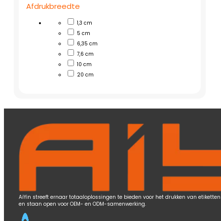
Afdrukbreedte
1,3 cm
5 cm
6,35 cm
7,6 cm
10 cm
20 cm
AiYin streeft ernaar totaaloplossingen te bieden voor het drukken van etiketten 
en staan open voor OEM- en ODM-samenwerking.