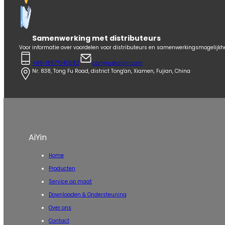
Samenwerking met distributeurs
Voor informatie over voordelen voor distributeurs en samenwerkingsmogelijk
+86-18577340582
carlyxu@aiyin.com
Nr. 838, Tong Fu Road, district Tong'an, Xiamen, Fujian, China
AiYin
Home
Producten
Service op maat
Downloaden & Ondersteuning
Over ons
Contact