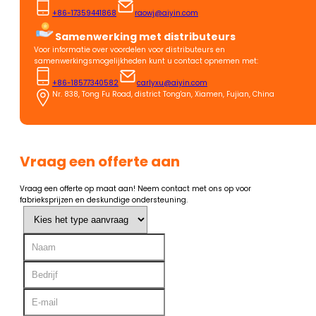
+86-17359441868
raowj@aiyin.com
Samenwerking met distributeurs
Voor informatie over voordelen voor distributeurs en
samenwerkingsmogelijkheden kunt u contact opnemen met:
+86-18577340582
carlyxu@aiyin.com
Nr. 838, Tong Fu Road, district Tong'an, Xiamen, Fujian, China
Vraag een offerte aan
Vraag een offerte op maat aan! Neem contact met ons op voor
fabrieksprijzen en deskundige ondersteuning.