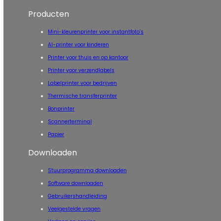
Producten
Mini-kleurenprinter voor instantfoto’s
AI-printer voor kinderen
Printer voor thuis en op kantoor
Printer voor verzendlabels
Labelprinter voor bedrijven
Thermische transferprinter
Bonprinter
Scannerterminal
Papier
Downloaden
Stuurprogramma downloaden
Software downloaden
Gebruikershandleiding
Veelgestelde vragen