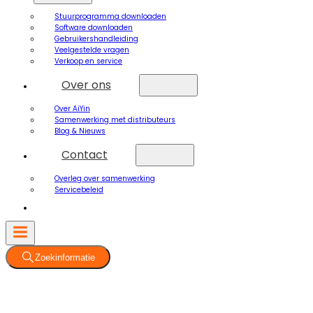
Stuurprogramma downloaden
Software downloaden
Gebruikershandleiding
Veelgestelde vragen
Verkoop en service
Over ons
Over AiYin
Samenwerking met distributeurs
Blog & Nieuws
Contact
Overleg over samenwerking
Servicebeleid
Zoekinformatie