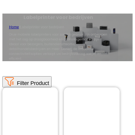
Labelprinter voor bedrijven
Home
/
Labelprinter voor bedrijven
Onze mobiele labelprinters voor zakelijk gebruik zijn ontworpen
met het oog op draagbaarheid en gebruiksgemak en zijn
ideaal voor bezorgers, buitendienstteams,
detailhandelsbedrijven en meer. Dankzij de draadloze
connectiviteitsopties verloopt uw bedrijfsvoering soepel en
efficiënt.