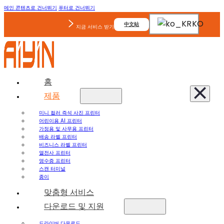
메인 콘텐츠로 건너뛰기
푸터로 건너뛰기
KO
中文站
지금 서비스 받기
홈
제품
미니 컬러 즉석 사진 프린터
어린이용 AI 프린터
가정용 및 사무용 프린터
배송 라벨 프린터
비즈니스 라벨 프린터
열전사 프린터
영수증 프린터
스캔 터미널
종이
맞춤형 서비스
다운로드 및 지원
드라이버 다운로드