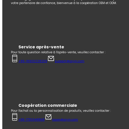
votre partenaire de confiance, bienvenue à la coopération OEM et ODM.
Service après-vente
Pour toute question relative à l'après-vente, veuillez contacter :
+86-18900228209
support@aiyin.com
Coopération commerciale
Pour l'achat ou la personnalisation de produits, veuillez contacter :
+86-17359441868
raowj@aiyin.com