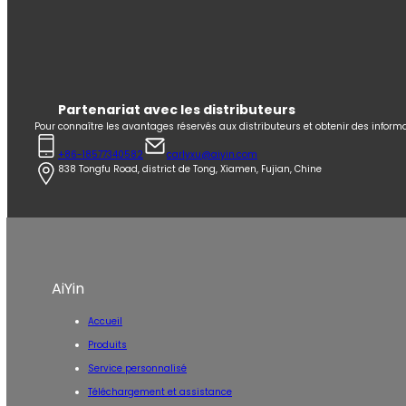
Partenariat avec les distributeurs
Pour connaître les avantages réservés aux distributeurs et obtenir des informat
+86-18577340582
carlyxu@aiyin.com
838 Tongfu Road, district de Tong, Xiamen, Fujian, Chine
AiYin
Accueil
Produits
Service personnalisé
Téléchargement et assistance