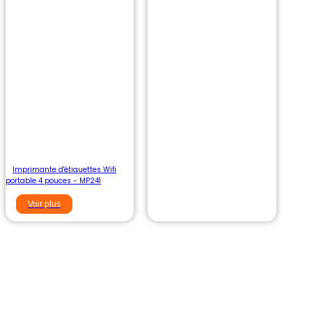
Imprimante d'étiquettes Wifi
portable 4 pouces - MP241
Voir plus
Choisissez Aiyin, pour vous fournir des
solutions de gestion d'étiquettes
professionnelles et efficaces.