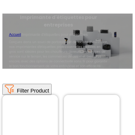
Imprimante d'étiquettes pour
entreprises
Accueil
/
Imprimante d'étiquettes pour entreprises
Conçues dans un souci de portabilité et de facilité d'utilisation,
nos imprimantes d'étiquettes professionnelles mobiles en
gros sont idéales pour les chauffeurs-livreurs, les équipes de
service sur le terrain, les commerces de détail et bien plus
encore, avec des options de connectivité sans fil pour garantir
le bon fonctionnement de votre entreprise et son efficacité.